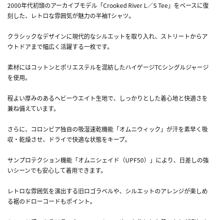
2000年代初頭のアーカイブモデル「Crooked River L／S Tee」をベースに復
刻した、レトロな雰囲気が魅力の半袖Tシャツ。
クラシックなデザインに現代的なシルエットを取り入れ、ストリートからア
ウトドアまで幅広く活躍する一枚です。
素材にはコットンとポリエステルを混紡したハイゲージTCシングルジャージ
を使用。
程よい厚みのあるヘビーウエイト生地で、しっかりとした着心地と快適さを
兼ね備えています。
さらに、コロンビア独自の吸湿速乾機能「オムニウィック」が汗を素早く吸
収・乾燥させ、ドライで快適な状態をキープ。
サンプロテクション機能「オムニシェイド（UPF50）」により、日差しの強
いシーンでも安心して着用できます。
レトロな雰囲気を演出する旧ロゴラベルや、シルエットのアレンジが楽しめ
る裾のドローコードもポイント。