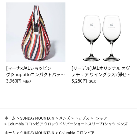
[マーナxJALショッピン
[リーデル]JALオリジナル オヴ
グ]Shupattoコンパクトバッグ
ァチュア ワイングラス2脚セッ
Drop JAL客室乗務員（LC）ス
3,960円
ト（レッドワイン）
5,280円
（税込）
（税込）
カーフ柄
ホーム
>
SUNDAY MOUNTAIN
>
メンズ
>
トップス
>
Tシャツ
>
Columbia コロンビア クロックドリバーショートスリーブTシャツ メンズ
ホーム
>
SUNDAY MOUNTAIN
>
Columbia コロンビア