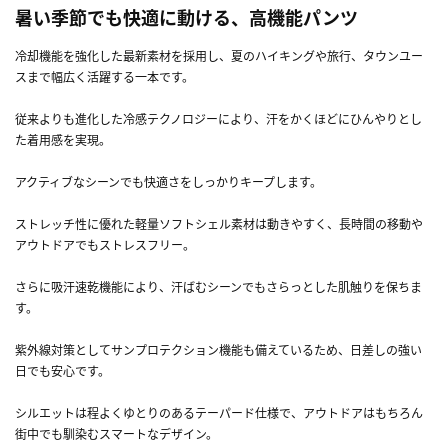
暑い季節でも快適に動ける、高機能パンツ
冷却機能を強化した最新素材を採用し、夏のハイキングや旅行、タウンユー
スまで幅広く活躍する一本です。
従来よりも進化した冷感テクノロジーにより、汗をかくほどにひんやりとし
た着用感を実現。
アクティブなシーンでも快適さをしっかりキープします。
ストレッチ性に優れた軽量ソフトシェル素材は動きやすく、長時間の移動や
アウトドアでもストレスフリー。
さらに吸汗速乾機能により、汗ばむシーンでもさらっとした肌触りを保ちま
す。
紫外線対策としてサンプロテクション機能も備えているため、日差しの強い
日でも安心です。
シルエットは程よくゆとりのあるテーパード仕様で、アウトドアはもちろん
街中でも馴染むスマートなデザイン。