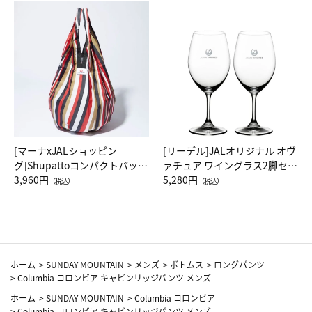
[マーナxJALショッピン
[リーデル]JALオリジナル オヴ
グ]Shupattoコンパクトバッグ
ァチュア ワイングラス2脚セッ
Drop JAL客室乗務員（LC）ス
3,960円
ト（レッドワイン）
5,280円
（税込）
（税込）
カーフ柄
ホーム
>
SUNDAY MOUNTAIN
>
メンズ
>
ボトムス
>
ロングパンツ
>
Columbia コロンビア キャビンリッジパンツ メンズ
ホーム
>
SUNDAY MOUNTAIN
>
Columbia コロンビア
>
Columbia コロンビア キャビンリッジパンツ メンズ