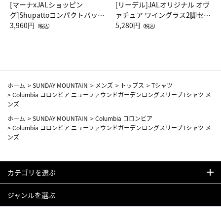
[マーナxJALショッピン
[リーデル]JALオリジナル オヴ
グ]Shupattoコンパクトバッグ
ァチュア ワイングラス2脚セッ
Drop JAL客室乗務員（LC）ス
3,960円
ト（レッドワイン）
5,280円
（税込）
（税込）
カーフ柄
ホーム
>
SUNDAY MOUNTAIN
>
メンズ
>
トップス
>
Tシャツ
>
Columbia コロンビア ニューファウンドガーデンロングスリーブTシャツ メ
ンズ
ホーム
>
SUNDAY MOUNTAIN
>
Columbia コロンビア
>
Columbia コロンビア ニューファウンドガーデンロングスリーブTシャツ メ
ンズ
カテゴリを選ぶ
ジャンルを選ぶ