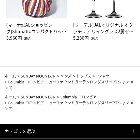
[マーナxJALショッピン
[リーデル]JALオリジナル オヴ
グ]Shupattoコンパクトバッグ
ァチュア ワイングラス2脚セッ
Drop JAL客室乗務員（LC）ス
3,960円
ト（レッドワイン）
5,280円
（税込）
（税込）
カーフ柄
ホーム
>
SUNDAY MOUNTAIN
>
メンズ
>
トップス
>
Tシャツ
>
Columbia コロンビア ニューファウンドガーデンロングスリーブTシャツ メ
ンズ
ホーム
>
SUNDAY MOUNTAIN
>
Columbia コロンビア
>
Columbia コロンビア ニューファウンドガーデンロングスリーブTシャツ メ
ンズ
カテゴリを選ぶ