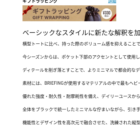
ギフトラッピング
詳細
ベーシックなスタイルに新たな解釈を加え
横型トートに比べ、持った際のボリューム感を抑えること
今シーズンからは、ポケット下部のアクセントとして使用
ディテールを削ぎ落とすことで、よりミニマルで都会的な
素材には、BRIEFINGが使用するマテリアルの中で最もヘ
優れた強度・耐久性・耐摩耗性を備え、デイリーユースか
全体をブラックで統一したミニマルな佇まいながら、引き手の
機能性とデザイン性を高次元で融合させた、洗練された縦