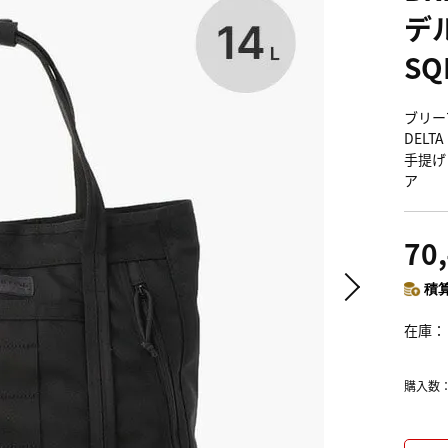
デ
SQ
ブリーフ
DELTA
手提げ
ア
70
積算
在庫
購入数