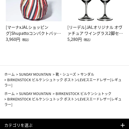
[マーナxJALショッピン
[リーデル]JALオリジナル オヴ
グ]Shupattoコンパクトバッグ
ァチュア ワイングラス2脚セッ
Drop JAL客室乗務員（LC）ス
3,960円
ト（レッドワイン）
5,280円
（税込）
（税込）
カーフ柄
ホーム
>
SUNDAY MOUNTAIN
>
靴・シューズ
>
サンダル
>
BIRKENSTOCK ビルケンシュトック ボストンLEVEスエードレザー[レギュ
ラー]
ホーム
>
SUNDAY MOUNTAIN
>
BIRKENSTOCK ビルケンシュトック
>
BIRKENSTOCK ビルケンシュトック ボストンLEVEスエードレザー[レギュ
ラー]
カテゴリを選ぶ