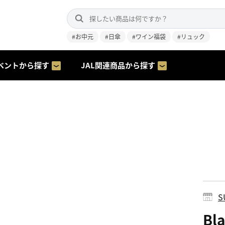
#お中元
#日傘
#ワイン福袋
#リュック
ベントから探す
JAL関連商品から探す
S
Bl