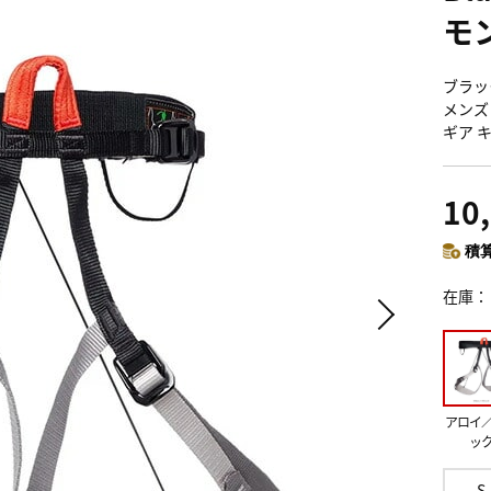
モ
ブラック
メンズ
ギア 
10
積算
在庫
アロイ
ッ
S