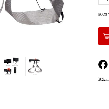
購入数
返品・