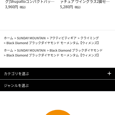
グ]Shupattoコンパクトバッグ
ァチュア ワイングラス2脚セッ
Drop JAL客室乗務員（LC）ス
3,960円
ト（レッドワイン）
5,280円
（税込）
（税込）
カーフ柄
ホーム
>
SUNDAY MOUNTAIN
>
アクティビティギア
>
クライミング
>
Black Diamond ブラックダイヤモンド モーメンタム【ウィメンズ】
ホーム
>
SUNDAY MOUNTAIN
>
Black Diamond ブラックダイヤモンド
>
Black Diamond ブラックダイヤモンド モーメンタム【ウィメンズ】
カテゴリを選ぶ
ジャンルを選ぶ