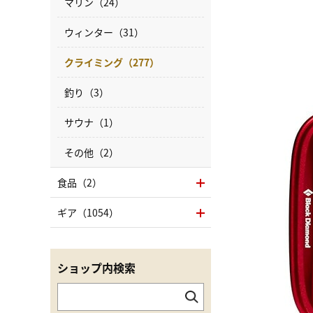
マリン（24）
ウィンター（31）
クライミング（277）
釣り（3）
サウナ（1）
その他（2）
食品（2）
ギア（1054）
ショップ内検索