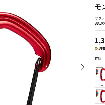
モ
ブラック
BD1
1,
積算
在庫
レッ