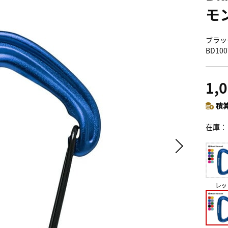
モ
ブラック
BD1
1,
積算
在庫
レッ