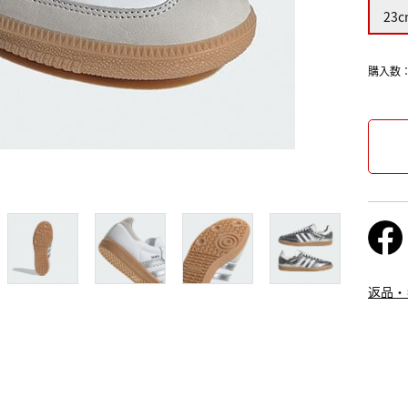
23c
購入数
返品・