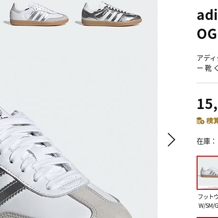
ad
O
アディ
ー 靴
15
積算
在庫
フット
W/SM/