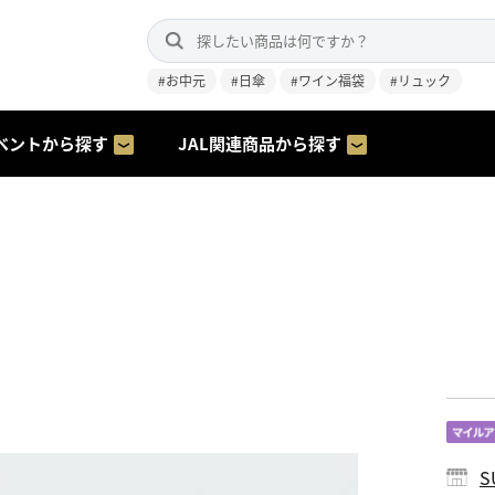
#お中元
#日傘
#ワイン福袋
#リュック
ベントから探す
JAL関連商品から探す
S