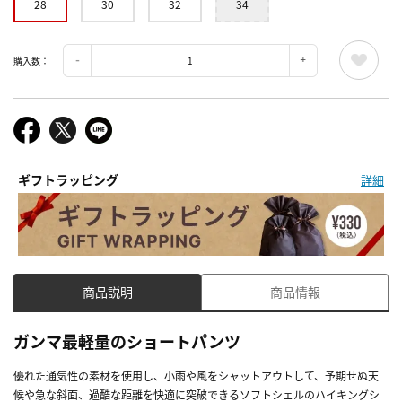
28
30
32
34
購入数：
ギフトラッピング
詳細
商品説明
商品情報
ガンマ最軽量のショートパンツ
優れた通気性の素材を使用し、小雨や風をシャットアウトして、予期せぬ天
候や急な斜面、過酷な距離を快適に突破できるソフトシェルのハイキングシ