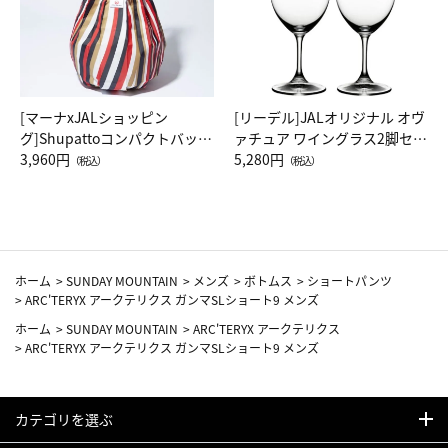
[マーナxJALショッピン
[リーデル]JALオリジナル オヴ
グ]Shupattoコンパクトバッグ
ァチュア ワイングラス2脚セッ
Drop JAL客室乗務員（LC）ス
3,960円
ト（レッドワイン）
5,280円
（税込）
（税込）
カーフ柄
ホーム
>
SUNDAY MOUNTAIN
>
メンズ
>
ボトムス
>
ショートパンツ
>
ARC'TERYX アークテリクス ガンマSLショート9 メンズ
ホーム
>
SUNDAY MOUNTAIN
>
ARC'TERYX アークテリクス
>
ARC'TERYX アークテリクス ガンマSLショート9 メンズ
カテゴリを選ぶ