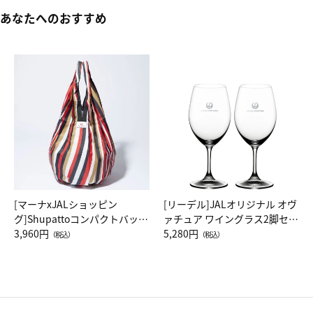
あなたへのおすすめ
[マーナxJALショッピン
[リーデル]JALオリジナル オヴ
グ]Shupattoコンパクトバッグ
ァチュア ワイングラス2脚セッ
Drop JAL客室乗務員（LC）ス
3,960円
ト（レッドワイン）
5,280円
（税込）
（税込）
カーフ柄