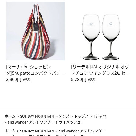
[マーナxJALショッピン
[リーデル]JALオリジナル オヴ
グ]Shupattoコンパクトバッグ
ァチュア ワイングラス2脚セッ
Drop JAL客室乗務員（LC）ス
3,960円
ト（レッドワイン）
5,280円
（税込）
（税込）
カーフ柄
ホーム
>
SUNDAY MOUNTAIN
>
メンズ
>
トップス
>
Tシャツ
>
and wander アンドワンダー ドライメッシュT
ホーム
>
SUNDAY MOUNTAIN
>
and wander アンドワンダー