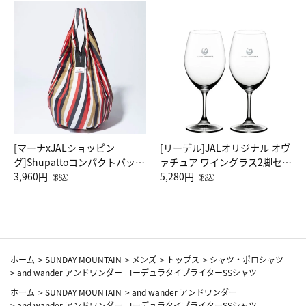
[マーナxJALショッピン
[リーデル]JALオリジナル オヴ
グ]Shupattoコンパクトバッグ
ァチュア ワイングラス2脚セッ
Drop JAL客室乗務員（LC）ス
3,960円
ト（レッドワイン）
5,280円
（税込）
（税込）
カーフ柄
ホーム
>
SUNDAY MOUNTAIN
>
メンズ
>
トップス
>
シャツ・ポロシャツ
>
and wander アンドワンダー コーデュラタイプライターSSシャツ
ホーム
>
SUNDAY MOUNTAIN
>
and wander アンドワンダー
>
and wander アンドワンダー コーデュラタイプライターSSシャツ