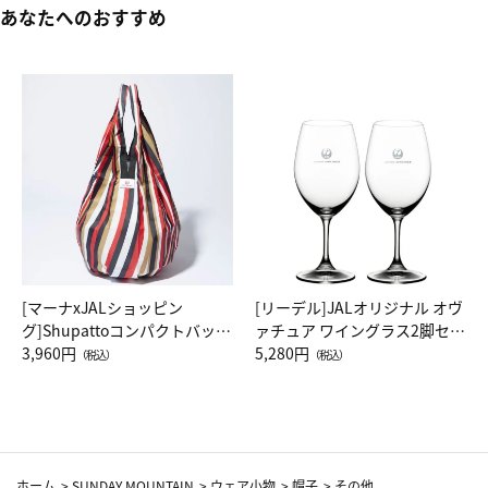
あなたへのおすすめ
[マーナxJALショッピン
[リーデル]JALオリジナル オヴ
グ]Shupattoコンパクトバッグ
ァチュア ワイングラス2脚セッ
Drop JAL客室乗務員（LC）ス
3,960円
ト（レッドワイン）
5,280円
（税込）
（税込）
カーフ柄
ホーム
>
SUNDAY MOUNTAIN
>
ウェア小物
>
帽子
>
その他