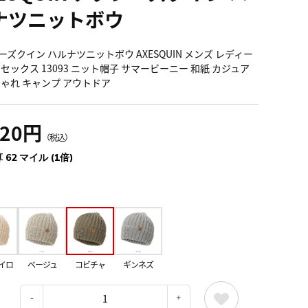
ナツニットボウ
ーズクイン ハルナツニットボウ AXESQUIN メンズ レディー
ニセックス 13093 ニット帽子 サマービーニー 和紙 カジュア
しゃれ キャンプ アウトドア
820円
（税込）
 62 マイル (1倍)
イロ
ベージュ
コビチャ
ギンネズ
：