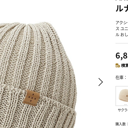
ル
アクシ
ス ユ
ル お
6,
積算
在庫
サクラ
購入数