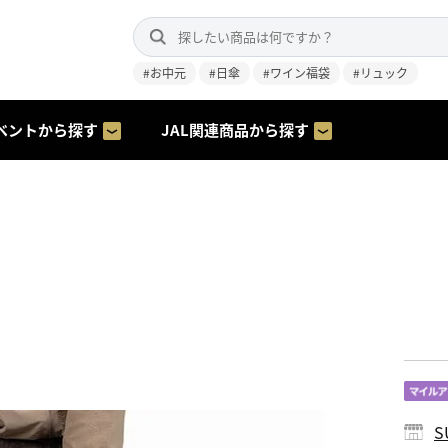
#お中元
#日傘
#ワイン福袋
#リュック
ベントから探す
JAL関連商品から探す
S