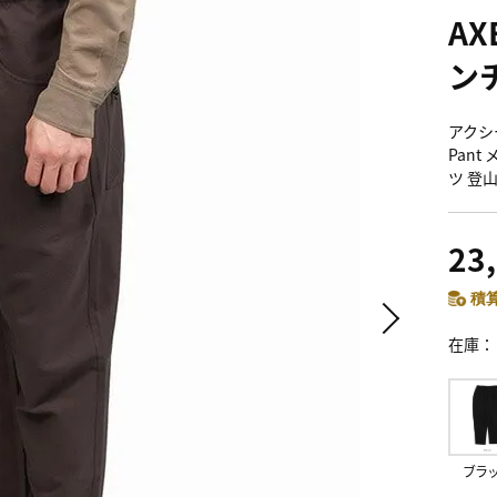
AX
ン
アクシー
Pant
ツ 登
23
積算
在庫
ブラ