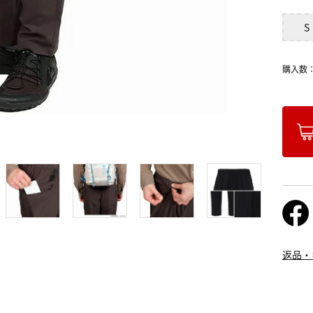
S
購入数
返品・