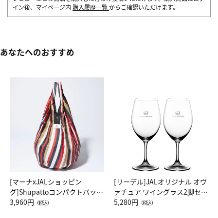
イン後、マイページ内
購入履歴一覧
からご確認いただけます。
あなたへのおすすめ
[マーナxJALショッピン
[リーデル]JALオリジナル オヴ
グ]Shupattoコンパクトバッグ
ァチュア ワイングラス2脚セッ
Drop JAL客室乗務員（LC）ス
3,960円
ト（レッドワイン）
5,280円
（税込）
（税込）
カーフ柄