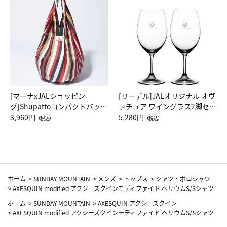
[マーナxJALショッピン
[リーデル]JALオリジナル オヴ
グ]Shupattoコンパクトバッグ
ァチュア ワイングラス2脚セッ
Drop JAL客室乗務員（LC）ス
3,960円
ト（レッドワイン）
5,280円
（税込）
（税込）
カーフ柄
ホーム
>
SUNDAY MOUNTAIN
>
メンズ
>
トップス
>
シャツ・ポロシャツ
>
AXESQUIN modified アクシーズクインモディファイド ヘリウムS/Sシャツ
ホーム
>
SUNDAY MOUNTAIN
>
AXESQUIN アクシーズクイン
>
AXESQUIN modified アクシーズクインモディファイド ヘリウムS/Sシャツ