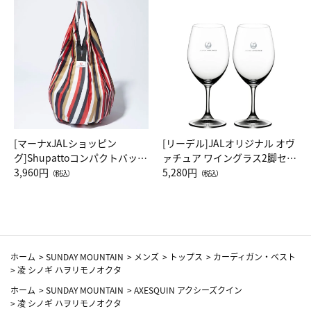
[マーナxJALショッピン
[リーデル]JALオリジナル オヴ
グ]Shupattoコンパクトバッグ
ァチュア ワイングラス2脚セッ
Drop JAL客室乗務員（LC）ス
3,960円
ト（レッドワイン）
5,280円
（税込）
（税込）
カーフ柄
ホーム
>
SUNDAY MOUNTAIN
>
メンズ
>
トップス
>
カーディガン・ベスト
>
凌 シノギ ハヲリモノオクタ
ホーム
>
SUNDAY MOUNTAIN
>
AXESQUIN アクシーズクイン
>
凌 シノギ ハヲリモノオクタ