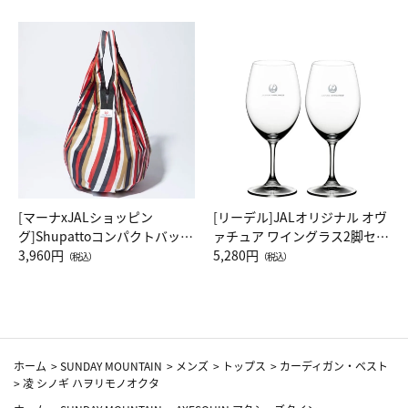
[マーナxJALショッピン
[リーデル]JALオリジナル オヴ
グ]Shupattoコンパクトバッグ
ァチュア ワイングラス2脚セッ
Drop JAL客室乗務員（LC）ス
3,960円
ト（レッドワイン）
5,280円
（税込）
（税込）
カーフ柄
ホーム
>
SUNDAY MOUNTAIN
>
メンズ
>
トップス
>
カーディガン・ベスト
>
凌 シノギ ハヲリモノオクタ