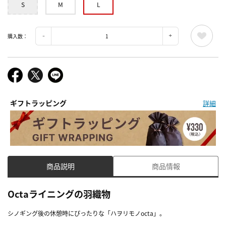
S
M
L
購入数：
ギフトラッピング
詳細
商品説明
商品情報
Octaライニングの羽織物
シノギング後の休憩時にぴったりな「ハヲリモノocta」。