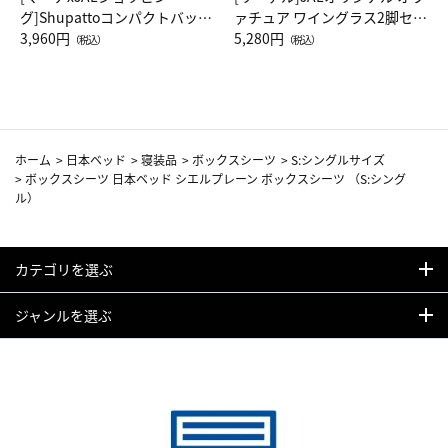
グ]Shupattoコンパクトバッグ
ァチュア ワイングラス2脚セッ
Drop JAL客室乗務員（LC）ス
3,960円
ト（レッドワイン）
5,280円
（税込）
（税込）
カーフ柄
ホーム
>
日本ベッド
>
寝装品
>
ボックスシーツ
>
S:シングルサイズ
>
ボックスシーツ 日本ベッド シエルプレーン ボックスシーツ （S:シング
ル）
カテゴリを選ぶ
ジャンルを選ぶ