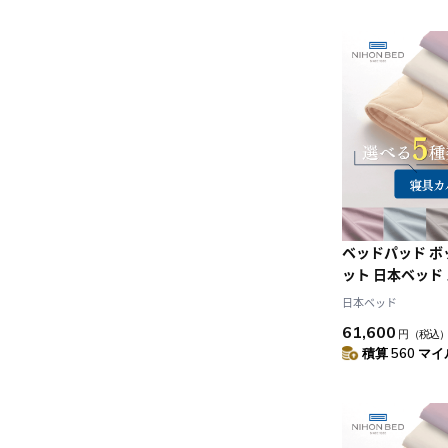
ベッドパッド 
ット 日本ベッド
ネーベルメーキ
日本ベッド
リュホワイト+
61,600
円
（税込
(D:ダブル)
積算 560 マイル