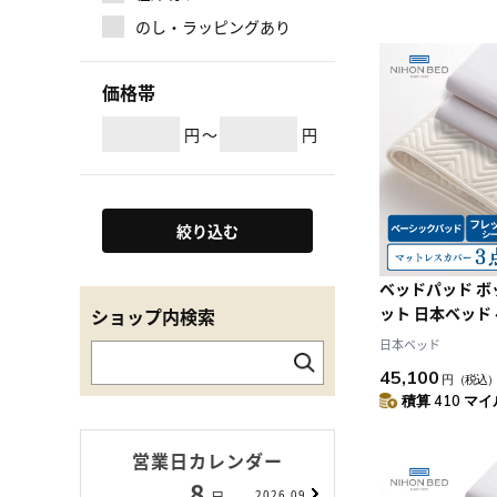
のし・ラッピングあり
価格帯
円
～
円
絞り込む
ベッドパッド 
ット 日本ベッド
ショップ内検索
ド フレックス
日本ベッド
（CQ:クイーン
45,100
円
（税込
積算 410 マイル
営業日カレンダー
8
9
2026.09