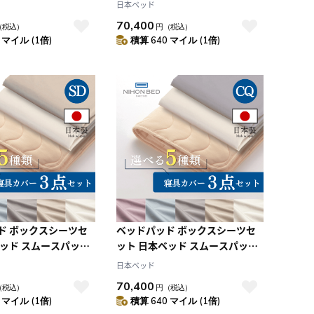
ーキングセット エク
ネーベルメーキングセット エク
日本ベッド
+グレージュ (SD:セ
リュホワイト+スモーキーグレー
70,400
（税込）
円
（税込）
(CQ:クイーン)
 マイル (1倍)
積算 640 マイル (1倍)
ド ボックスシーツセ
ベッドパッド ボックスシーツセ
ベッド スムースパッド
ット 日本ベッド スムースパッド
ーキングセット エク
ネーベルメーキングセット エク
日本ベッド
ト+スモーキーグレー
リュホワイト+スモーキーブルー
70,400
（税込）
円
（税込）
ブル)
(CQ:クイーン)
 マイル (1倍)
積算 640 マイル (1倍)