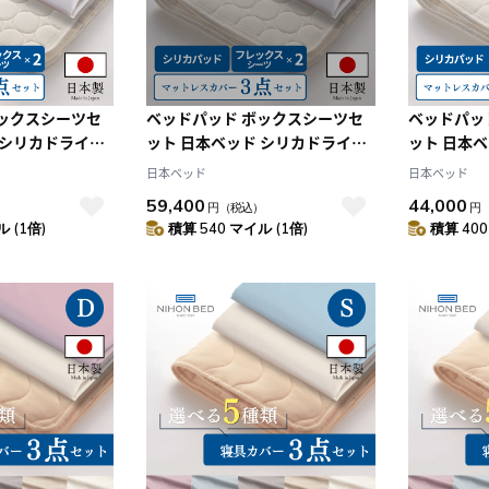
ボックスシーツセ
ベッドパッド ボックスシーツセ
ベッドパッ
 シリカドライパ
ット 日本ベッド シリカドライパ
ット 日本
スメーキングセッ
ッド フレックスメーキングセッ
ッド フレ
日本ベッド
日本ベッド
ン）
ト（D:ダブル）
ト（S:シ
59,400
44,000
）
円
（税込）
円
 (1倍)
積算 540 マイル (1倍)
積算 400