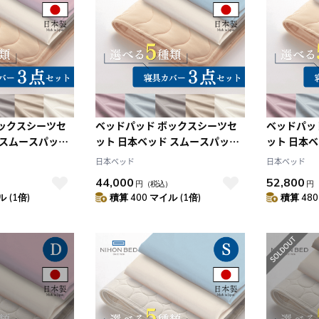
ボックスシーツセ
ベッドパッド ボックスシーツセ
ベッドパッ
 スムースパッド
ット 日本ベッド スムースパッド
ット 日本
ングセット エク
ネーベルメーキングセット エク
ネーベルメ
日本ベッド
日本ベッド
スモーキーローズ
リュホワイト+スモーキーローズ
リュホワイ
44,000
52,800
）
円
（税込）
円
(S:シングル)
(SD:セミダ
 (1倍)
積算 400 マイル (1倍)
積算 480