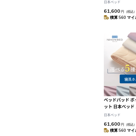
ネーベルメーキ
日本ベッド
リュホワイト+グレ
61,600
円
（税込
ブル)
積算 560 マイル
ベッドパッド 
ット 日本ベッド
ネーベルメーキ
日本ベッド
リュホワイト+
61,600
円
（税込
(D:ダブル)
積算 560 マイル