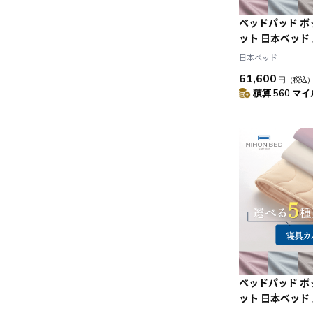
ベッドパッド 
ット 日本ベッド
ネーベルメーキ
日本ベッド
リュホワイト+
61,600
円
（税込
(D:ダブル)
積算 560 マイル
ベッドパッド 
ット 日本ベッド