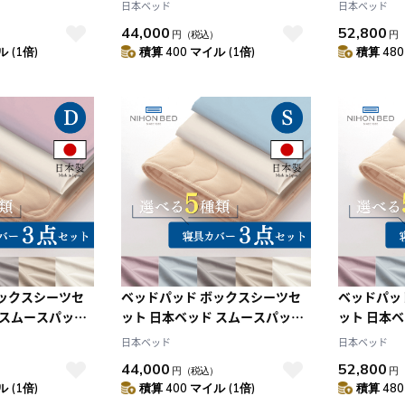
ングセット エク
ネーベルメーキングセット エク
ネーベルメ
日本ベッド
日本ベッド
ージュ (D:ダ
リュホワイト+グレージュ (S:シ
リュホワイト
44,000
52,800
）
円
（税込）
円
ングル)
ミダブル)
 (1倍)
積算 400 マイル (1倍)
積算 480
ボックスシーツセ
ベッドパッド ボックスシーツセ
ベッドパッ
 スムースパッド
ット 日本ベッド スムースパッド
ット 日本
ングセット エク
ネーベルメーキングセット エク
ネーベルメ
日本ベッド
日本ベッド
スモーキーグレー
リュホワイト+スモーキーグレー
リュホワイ
44,000
52,800
）
円
（税込）
円
(S:シングル)
(SD:セミダ
 (1倍)
積算 400 マイル (1倍)
積算 480