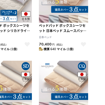
ド ボックスシーツセ
ベッドパッド ボックスシーツセ
ベッド シリカドライパ
ット 日本ベッド スムースパッド
ックスメーキングセッ
ネーベルメーキングセット エク
日本ベッド
ングル）
リュホワイト+エクリュホワイト
70,400
（税込）
円
（税込）
(CQ:クイーン)
 マイル (1倍)
積算 640 マイル (1倍)