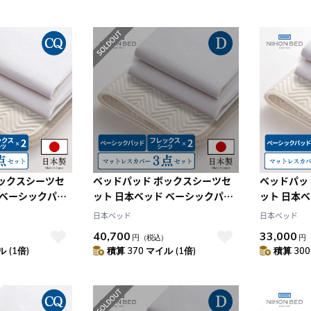
ボックスシーツセ
ベッドパッド ボックスシーツセ
ベッドパッ
 ベーシックパッ
ット 日本ベッド ベーシックパッ
ット 日本
メーキングセット
ド フレックスメーキングセット
ド フレッ
日本ベッド
日本ベッド
）
（D:ダブル）
（S:シング
40,700
33,000
）
円
（税込）
円
 (1倍)
積算 370 マイル (1倍)
積算 300
10
2026.10
2026.11