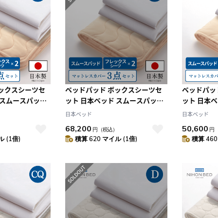
月
木
金
土
日
月
火
水
木
金
土
4
5
1
2
3
0
11
12
4
5
6
7
8
9
10
7
18
19
11
12
13
14
15
16
17
4
25
26
18
19
20
21
22
23
24
25
26
27
28
29
30
31
ボックスシーツセ
ベッドパッド ボックスシーツセ
ベッドパッ
 スムースパッド
ット 日本ベッド スムースパッド
ット 日本
キングセット
フレックスメーキングセット
フレックス
日本ベッド
日本ベッド
）
（D:ダブル）
（S:シング
68,200
50,600
）
円
（税込）
円
 (1倍)
積算 620 マイル (1倍)
積算 460