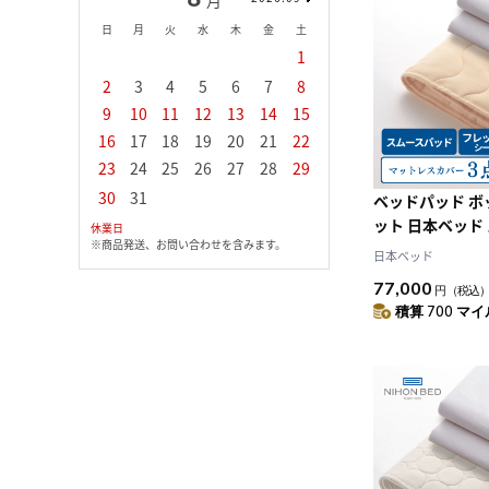
月
月
日
月
火
水
木
金
土
日
月
火
水
1
1
2
3
2
3
4
5
6
7
8
6
7
8
9
1
9
10
11
12
13
14
15
13
14
15
16
1
16
17
18
19
20
21
22
20
21
22
23
2
23
24
25
26
27
28
29
27
28
29
30
30
31
ベッドパッド 
ット 日本ベッド
休業日
※商品発送、お問い合わせを含みます。
フレックスメー
日本ベッド
（CQ:クイーン
77,000
円
（税込
積算 700 マイル