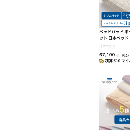
ベッドパッド 
ット 日本ベッド
ッド フレック
日本ベッド
ト（CQ:クイー
67,100
円
（税込
積算 610 マイル