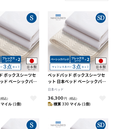
新着順
積算マイル率（高い
順）
人気順
レビュー件数（多い
順）
レビュー評価（高い
順）
価格（安い順）
価格（高い順）
ド ボックスシーツセ
ベッドパッド ボックスシーツセ
ベッド ベーシックパッ
ット 日本ベッド ベーシックパッ
クスメーキングセット
ド フレックスメーキングセット
日本ベッド
ル）
（SD:セミダブル）
36,300
（税込）
円
（税込）
 マイル (1倍)
積算 330 マイル (1倍)