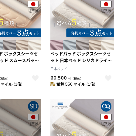
ド ボックスシーツセ
ベッドパッド ボックスシーツセ
ベッド スムースパッド
ット 日本ベッド シリカドライパ
ーキングセット エク
ッド ネーベルメーキングセット
日本ベッド
ト+スモーキーローズ
エクリュホワイト+エクリュホワ
60,500
（税込）
円
（税込）
ブル)
イト (CQ:クイーン)
 マイル (1倍)
積算 550 マイル (1倍)