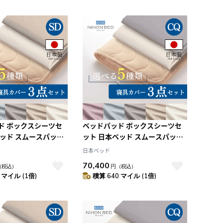
ド ボックスシーツセ
ベッドパッド ボックスシーツセ
ベッド スムースパッド
ット 日本ベッド スムースパッド
ーキングセット エク
ネーベルメーキングセット エク
日本ベッド
ト+スモーキーブルー
リュホワイト+スモーキーローズ
70,400
（税込）
円
（税込）
ブル)
(CQ:クイーン)
 マイル (1倍)
積算 640 マイル (1倍)