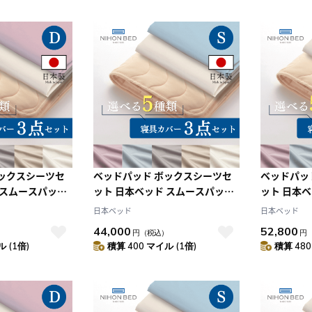
ボックスシーツセ
ベッドパッド ボックスシーツセ
ベッドパッ
 スムースパッド
ット 日本ベッド スムースパッド
ット 日本
ングセット エク
ネーベルメーキングセット エク
ネーベルメ
日本ベッド
日本ベッド
スモーキーブルー
リュホワイト+スモーキーブルー
リュホワイ
44,000
52,800
）
円
（税込）
円
(S:シングル)
(SD:セミダ
 (1倍)
積算 400 マイル (1倍)
積算 480