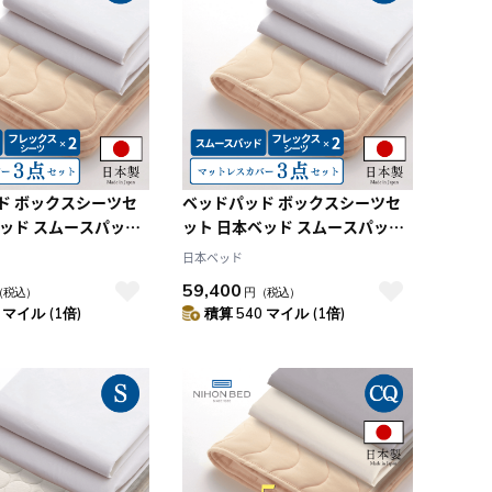
ド ボックスシーツセ
ベッドパッド ボックスシーツセ
ベッド スムースパッド
ット 日本ベッド スムースパッド
メーキングセット
フレックスメーキングセット
日本ベッド
ル）
（SD:セミダブル）
59,400
（税込）
円
（税込）
 マイル (1倍)
積算 540 マイル (1倍)