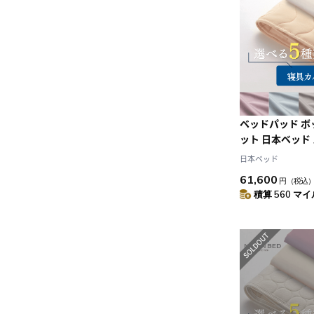
ベッドパッド 
ット 日本ベッド
ネーベルメーキ
日本ベッド
リュホワイト+
61,600
円
（税込
(D:ダブル)
積算 560 マイル