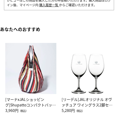
レビューはこの商品を購入した方のみ投稿いただけます。購入商品はログ
イン後、マイページ内
購入履歴一覧
からご確認いただけます。
あなたへのおすすめ
[マーナxJALショッピン
[リーデル]JALオリジナル オヴ
グ]Shupattoコンパクトバッグ
ァチュア ワイングラス2脚セッ
Drop JAL客室乗務員（LC）ス
3,960円
ト（レッドワイン）
5,280円
（税込）
（税込）
カーフ柄