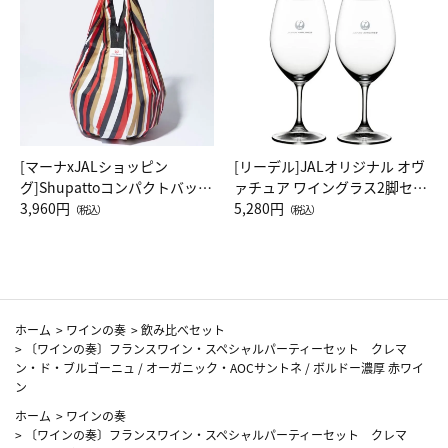
[マーナxJALショッピン
[リーデル]JALオリジナル オヴ
グ]Shupattoコンパクトバッグ
ァチュア ワイングラス2脚セッ
Drop JAL客室乗務員（LC）ス
3,960円
ト（レッドワイン）
5,280円
（税込）
（税込）
カーフ柄
ホーム
>
ワインの奏
>
飲み比べセット
>
〔ワインの奏〕フランスワイン・スペシャルパーティーセット クレマ
ン・ド・ブルゴーニュ / オーガニック・AOCサントネ / ボルドー濃厚 赤ワイ
ン
ホーム
>
ワインの奏
>
〔ワインの奏〕フランスワイン・スペシャルパーティーセット クレマ