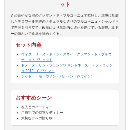
ット
きめ細やかな泡のクレマン・ド・ブルゴーニュで乾杯し、環境に配慮
したテロワール主導のナチュラルな造りのブルゴーニュ・シャルドネ
で料理を引き立て、改革により革新的な進化を遂げている濃厚ボルド
ーの味わいで食卓を締めくくる。
セット内容
ヴィクトリーヌ・ド・シャスネイ・クレマン・ド・ブルゴ
ーニュ・ブリュット
ドメーヌ・サン・フランソワ サントネ・スー・ラ・ロッシ
ュ 2019（白ワイン）
シャトー・モーヴザン・バルトン（赤ワイン）
おすすめシーン
友人とのパーティー
ご自宅での特別なディナー
大切な方への贈り物