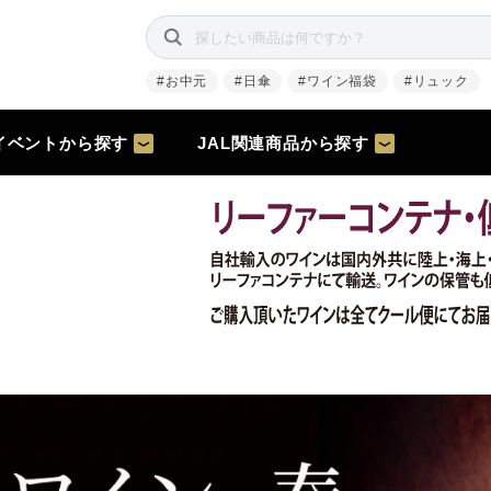
#お中元
#日傘
#ワイン福袋
#リュック
イベントから探す
JAL関連商品から探す