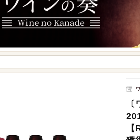
ワ
〔
2
【