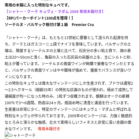
専用の木箱に入った特別なキュベです。
【シャトー・クーテ キュヴェ・マダム 2009 専用木箱付き】
【RP(パーカーポイント)100点を獲得！】
ソーテルヌ・バルサック格付け第１級 Premier Cru
「シャトー・クーテ」は、もともと13世紀に要塞として造られた起源を持
ち、クーテとはガスコーニュ語でナイフを意味しています。バルザックの土
壌は、隣接するソーテルヌの土壌と比べて、石灰分の多い粘土質で、畑の表
土は20～50cmと浅く、亀裂の入った石灰岩の岩盤の上を、主にシルトと砂、
粘土が覆っています。ソーテルヌの貴腐ワインが絢爛で豪奢なワインだとする
と、バルザックの貴腐ワインはやや酸味が強めで、優美でバランスが良いワ
インになります。
この特別なキュヴェは偉大なヴィンテージにしか生産されず、ブドウは通常2
～2.5ヘクタール（樹齢35年）の特別な区画のものが使われ、極めて成熟して
凝縮度が均一になった時のみ、1粒ずつ収穫されます。醗酵はオークの新樽
100％で3～6週間。熟成は24ヶ月。瓶詰め時に清澄と濾過を行っています。
生産量は非常に少く、特定のヴィンテージにはキュヴェ・マダムと呼ばれる
特別なキュヴェが作られております。2009年のビンテージは、力強く魅惑的
なとろみと滑らかな触感、壮大で素晴らしいフィネスと非常に長い余韻の偉
大なワインです。
専用木箱付き