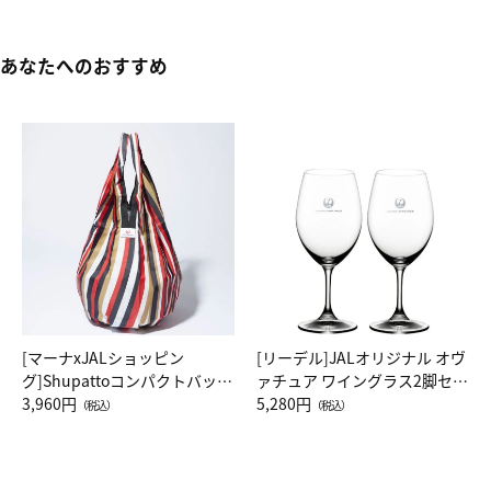
あなたへのおすすめ
[マーナxJALショッピン
[リーデル]JALオリジナル オヴ
グ]Shupattoコンパクトバッグ
ァチュア ワイングラス2脚セッ
Drop JAL客室乗務員（LC）ス
3,960円
ト（レッドワイン）
5,280円
（税込）
（税込）
カーフ柄