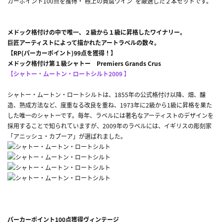
カーポイント100点を獲得・ 極上の貴腐ワイン”を厳選した２本セットです。
メドック格付けの中で唯一、２級から１級に昇格したワイナリー。
巨匠アーティストによって描かれたアートラベルの数々。
【RP(パーカーポイント)99点を獲得！】
メドック格付け第１級シャトー Premiers Grands Crus
【シャトー・ムートン・ロートシルト2009 】
シャトー・ムートン・ロートシルトは、1855年の公式格付け以降、畑、醸
造、熟成方法など、度重なる改良を重ね、1973年に2級から1級に昇格を果た
した唯一のシャトーです。毎年、ラベルには著名なアーティストのデザインを
採用することで知られていますが、2009年のラベルには、イギリスの彫刻家
「アニッシュ・カプーア」が選ばれました。
パーカーポイント100点獲得ヴィンテージ