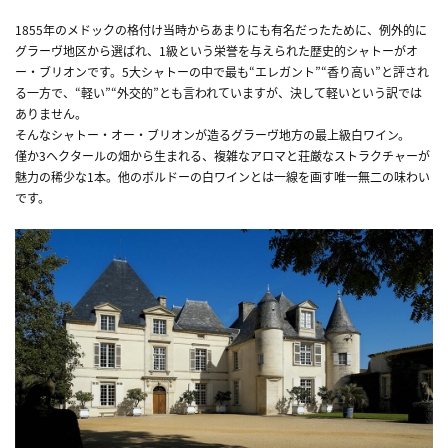
1855年のメドックの格付け当時からあまりにも有名だったために、例外的に
グラーヴ地区から選ばれ、1級という栄誉を与えられた歴史的シャトーがオ
ー・ブリオンです。5大シャトーの中で最も“エレガント”“香り高い”と評され
る一方で、“軽い”“外交的”とも言われていますが、決して軽いという訳では
ありません。
そんなシャトー・オー・ブリオンが造るグラーヴ地方の最上級白ワイン。
僅か3ヘクタールの畑から生まれる、複雑なアロマと荘厳なストラクチャーが
魅力の稀少な1本。他のボルドーの白ワインとは一線を画す唯一無二の味わい
です。