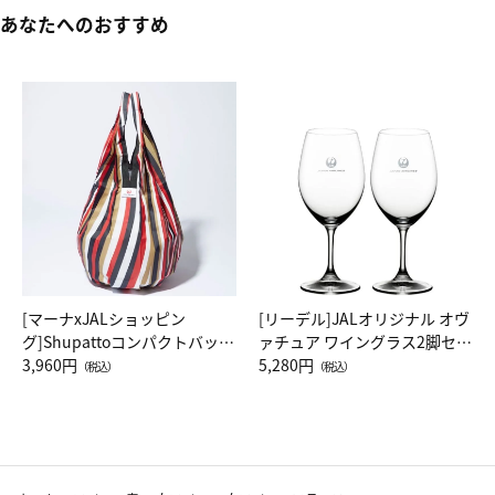
あなたへのおすすめ
[マーナxJALショッピン
[リーデル]JALオリジナル オヴ
グ]Shupattoコンパクトバッグ
ァチュア ワイングラス2脚セッ
Drop JAL客室乗務員（LC）ス
3,960円
ト（レッドワイン）
5,280円
（税込）
（税込）
カーフ柄