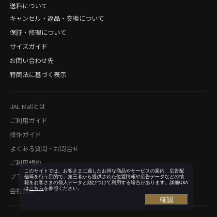
送料について
キャンセル・返品・交換について
保証・修理について
サイズガイド
お問い合わせ先
特商法に基づく表示
JAL Mallとは
ご利用ガイド
操作ガイド
よくある質問・お問合せ
ご利用規約
このサイトでは、お客さまに適したお得な商品やサービスの案内、広告配
プライバシーポリシー
信等を行う目的で、第三者から提供された位置情報や広告データなどの情
報をお客さまの個人データと結びつけて利用する場合があります。詳細Q&A
は
こちら
を参照ください。
会社概要
確認