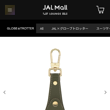
All
JAL×グローブトロッター
スーツケ