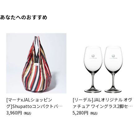
あなたへのおすすめ
[マーナxJALショッピン
[リーデル]JALオリジナル オヴ
グ]Shupattoコンパクトバッ
ァチュア ワイングラス2脚セッ
グ Drop JAL客室乗務員（LC）
3,960円
ト（レッドワイン）
5,280円
（税込）
（税込）
スカーフ柄