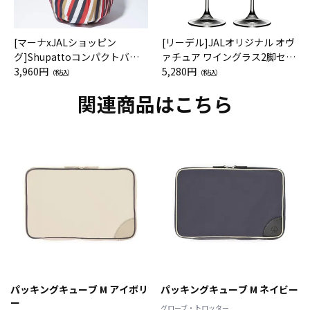
[マーナxJALショッピン
[リーデル]JALオリジナル オヴ
グ]Shupattoコンパクトバッ
ァチュア ワイングラス2脚セッ
グ Drop JAL客室乗務員（LC）
3,960円
ト（レッドワイン）
5,280円
（税込）
（税込）
スカーフ柄
関連商品はこちら
パッキングキューブ M アイボリ
パッキングキューブ M ネイビー
ー
グローブ・トロッター