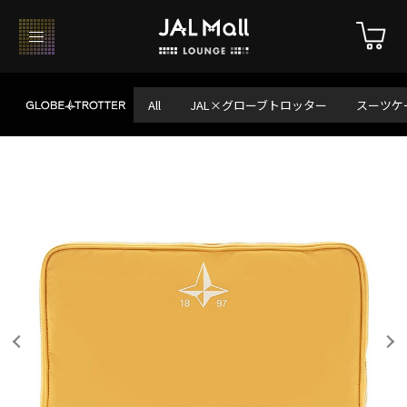
All
JAL×グローブトロッター
スーツケ