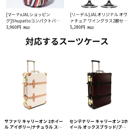
[マーナxJALショッピン
[リーデル]JALオリジナル オヴ
グ]Shupattoコンパクトバッ
ァチュア ワイングラス2脚セッ
グ Drop JAL客室乗務員（LC）
3,960円
ト（レッドワイン）
5,280円
（税込）
（税込）
スカーフ柄
対応するスーツケース
サファリ キャリーオン 2ホイー
センテナリー キャリーオン 2ホ
ル アイボリー/ナチュラル スー
イール オックスブラッド/ブラ
ツケース
ック スーツケース