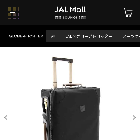
All
JAL×グローブトロッター
スーツケ