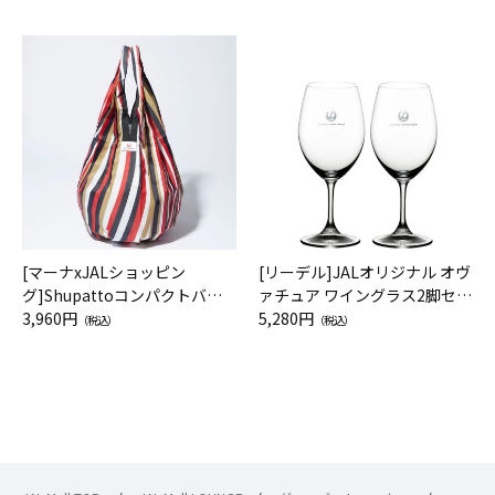
[マーナxJALショッピン
[リーデル]JALオリジナル オヴ
グ]Shupattoコンパクトバッ
ァチュア ワイングラス2脚セッ
グ Drop JAL客室乗務員（LC）
3,960円
ト（レッドワイン）
5,280円
（税込）
（税込）
スカーフ柄