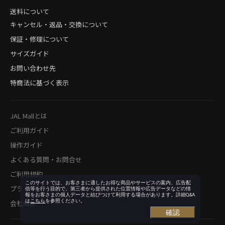
送料について
キャンセル・返品・交換について
保証・修理について
サイズガイド
お問い合わせ先
特商法に基づく表示
JAL Mallとは
ご利用ガイド
操作ガイド
よくある質問・お問合せ
ご利用規約
このサイトでは、お客さまに適したお得な商品やサービスの案内、広告配
プライバシーポリシー
信等を行う目的で、第三者から提供された位置情報や広告データなどの情
報をお客さまの個人データと結びつけて利用する場合があります。詳細Q&A
は
こちら
を参照ください。
会社概要
確認