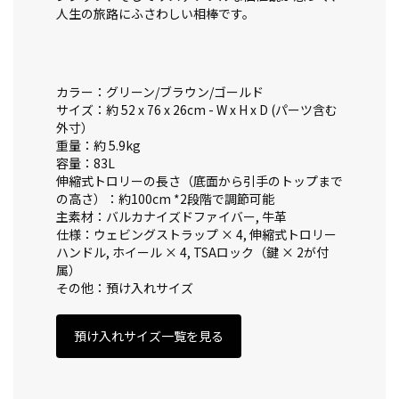
人生の旅路にふさわしい相棒です。
カラー：グリーン/ブラウン/ゴールド
サイズ：約 52 x 76 x 26cm - W x H x D (パーツ含む
外寸）
重量：約 5.9kg
容量：83L
伸縮式トロリーの長さ（底面から引手のトップまで
の高さ）：約100cm *2段階で調節可能
主素材：バルカナイズドファイバー, 牛革
仕様：ウェビングストラップ × 4, 伸縮式トロリー
ハンドル, ホイール × 4, TSAロック（鍵 × 2が付
属）
その他：預け入れサイズ
預け入れサイズ一覧を見る