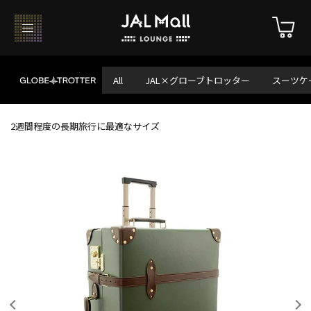
All
JAL×グローブトロッター
スーツケ
2週間程度の長期旅行に最適なサイズ