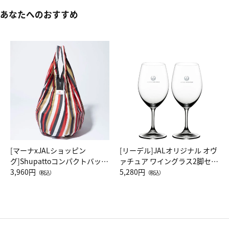
あなたへのおすすめ
[マーナxJALショッピン
[リーデル]JALオリジナル オヴ
グ]Shupattoコンパクトバッグ
ァチュア ワイングラス2脚セッ
Drop JAL客室乗務員（LC）ス
3,960円
ト（レッドワイン）
5,280円
（税込）
（税込）
カーフ柄