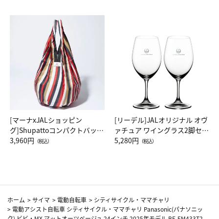
[マーナxJALショッピン
[リーデル]JALオリジナル オヴ
グ]Shupattoコンパクトバッグ
ァチュア ワイングラス2脚セッ
Drop JAL客室乗務員（LC）ス
3,960円
ト（レッドワイン）
5,280円
（税込）
（税込）
カーフ柄
ホーム
>
サイマ
>
電動自転車
>
シティサイクル・ママチャリ
>
電動アシスト自転車 シティサイクル・ママチャリ Panasonic(パナソニッ
ク) ビビ・MX マットオーツベージュ 24インチ 2025年モデル BE-FM433T2