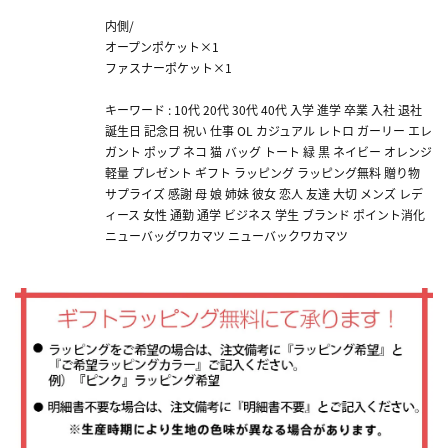
内側/
オープンポケット×1
ファスナーポケット×1
キーワード : 10代 20代 30代 40代 入学 進学 卒業 入社 退社
誕生日 記念日 祝い 仕事 OL カジュアル レトロ ガーリー エレ
ガント ポップ ネコ 猫 バッグ トート 緑 黒 ネイビー オレンジ
軽量 プレゼント ギフト ラッピング ラッピング無料 贈り物
サプライズ 感謝 母 娘 姉妹 彼女 恋人 友達 大切 メンズ レデ
ィース 女性 通勤 通学 ビジネス 学生 ブランド ポイント消化
ニューバッグワカマツ ニューバックワカマツ