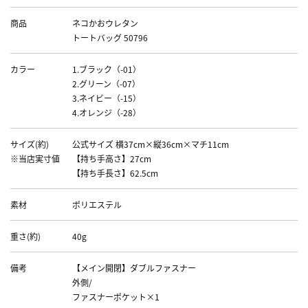
商品
ネコかおウレタン
トートバッグ 50796
カラー
1.ブラック（-01）
2.グリーン（-07）
3.ネイビー（-15）
4.オレンジ（-28）
サイズ(約)
公式サイズ 横37cm×縦36cm×マチ11cm
※当店実寸値
【持ち手高さ】27cm
【持ち手長さ】62.5cm
素材
ポリエステル
重さ(約)
40g
備考
【メイン開閉】ダブルファスナー
外側/
ファスナーポケット×1