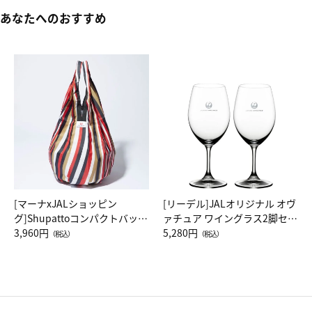
あなたへのおすすめ
[マーナxJALショッピン
[リーデル]JALオリジナル オヴ
グ]Shupattoコンパクトバッグ
ァチュア ワイングラス2脚セッ
Drop JAL客室乗務員（LC）ス
3,960円
ト（レッドワイン）
5,280円
（税込）
（税込）
カーフ柄