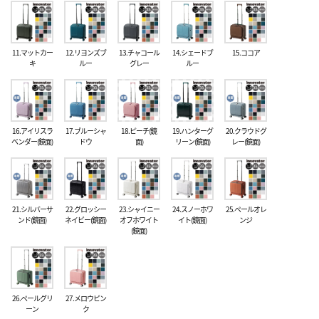
11.マットカー
12.リヨンズブ
13.チャコール
14.シェードブ
15.ココア
キ
ルー
グレー
ルー
16.アイリスラ
17.ブルーシャ
18.ピーチ(鏡
19.ハンターグ
20.クラウドグ
ベンダー(鏡面)
ドウ
面)
リーン(鏡面)
レー(鏡面)
21.シルバーサ
22.グロッシー
23.シャイニー
24.スノーホワ
25.ペールオレ
ンド(鏡面)
ネイビー(鏡面)
オフホワイト
イト(鏡面)
ンジ
(鏡面)
26.ペールグリ
27.メロウピン
ーン
ク