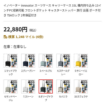
イノベーター innovator スーツケース キャリーケース 33L 機内持ち込み 13イ
ンチPC収納可能 フロントポケット キャスターストッパー 旅行 出張 ポーチ付
き TSAロック 2年保証付き
22,880円
（税込）
積算 1,248 マイル (6倍)
在庫
在庫なし
1.マッドブラ
2.ディープシー
3.ペールブル
4.スチールグ
5.サニーイエ
ック
ー
レー
ロー
6.サンドベー
7.ストーン
8.オリーブドラ
9.バニラ
10.カフェラテ
ジュ
ブ