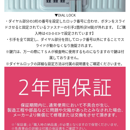
▼DIAL LOCK
・ダイヤル部分の3桁の番号を設定したロック番号に合わせ、ボタンをスライ
ドさせると固定されているファスナーの引手2箇所(計4個)が外れます。【ご購
入時は≪0-0-0≫で設定されています】
・引手を全て固定し、ダイヤル部分を回してロック番号以外にすることでス
ライドが動かなくなり施錠されます。
※鍵穴は、万一の際にＴＳＡが検査時に使用するものになりますので鍵は付
属しておりません。
※ダイヤルロックの詳細な設定方法は付属の説明書をご確認くださいませ。