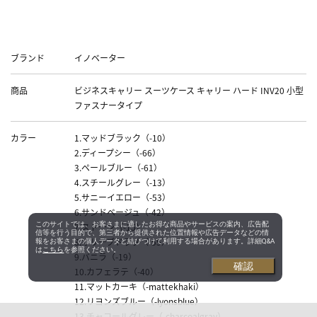
Data
ブランド
イノベーター
商品
ビジネスキャリー スーツケース キャリー ハード INV20 小型
ファスナータイプ
カラー
1.マッドブラック（-10）
2.ディープシー（-66）
3.ペールブルー（-61）
4.スチールグレー（-13）
5.サニーイエロー（-53）
6.サンドベージュ（-42）
このサイトでは、お客さまに適したお得な商品やサービスの案内、広告配
7.ストーン（-15）
信等を行う目的で、第三者から提供された位置情報や広告データなどの情
8.オリーブドラブ（-55）
報をお客さまの個人データと結びつけて利用する場合があります。詳細Q&A
は
こちら
を参照ください。
9.バニラ（-19）
確認
10.カフェラテ（-40）
11.マットカーキ（-mattekhaki）
12.リヨンズブルー（-lyonsblue）
13.チャコールグレー（-charcoalgray）