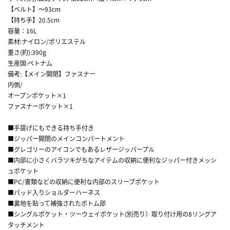
【ベルト】～93cm
【持ち手】20.5cm
容量：16L
素材:ナイロン/ポリエステル
重さ(約):390g
生産国:ベトナム
備考:【メイン開閉】ファスナー
内側/
オープンポケット×1
ファスナーポケット×1
■手提げにもできる持ち手付き
■ジッパー開閉のメインコンパートメント
■グレゴリーのアイコンでもあるレザージッパープル
■内部に小さくバラツキがちなアイテムの収納に便利なジッパー付きメッシ
ュポケット
■PC/書類などの収納に便利な内部のスリーブポケット
■パッド入りショルダーハーネス
■裏地を貼って補強されたボトム部
■シングルポケット・ツーウェイポケット(別売り）取り付け用の8リングア
タッチメント