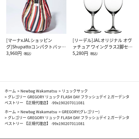
[マーナxJALショッピン
[リーデル]JALオリジナル オヴ
グ]Shupattoコンパクトバッグ
ァチュア ワイングラス2脚セッ
Drop JAL客室乗務員（LC）ス
3,960円
ト（レッドワイン）
5,280円
（税込）
（税込）
カーフ柄
ホーム
>
Newbag Wakamatsu
>
リュックサック
>
グレゴリー GREGORY リュック FLASH DAY フラッシュデイ 2.ガーデンタ
ペストリー 【正規代理店】 -99x190207011081
ホーム
>
Newbag Wakamatsu
>
GREGORY(グレゴリー)
>
グレゴリー GREGORY リュック FLASH DAY フラッシュデイ 2.ガーデンタ
ペストリー 【正規代理店】 -99x190207011081