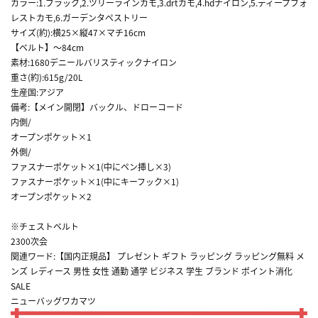
カラー:1.ブラック,2.ツリーラインカモ,3.drtカモ,4.hdナイロン,5.ディープフォ
レストカモ,6.ガーデンタペストリー
サイズ(約):横25×縦47×マチ16cm
【ベルト】～84cm
素材:1680デニールバリスティックナイロン
重さ(約):615g/20L
生産国:アジア
備考:【メイン開閉】バックル、ドローコード
内側/
オープンポケット×1
外側/
ファスナーポケット×1(中にペン挿し×3)
ファスナーポケット×1(中にキーフック×1)
オープンポケット×2
※チェストベルト
2300次会
関連ワード:【国内正規品】 プレゼント ギフト ラッピング ラッピング無料 メ
ンズ レディース 男性 女性 通勤 通学 ビジネス 学生 ブランド ポイント消化
SALE
ニューバッグワカマツ