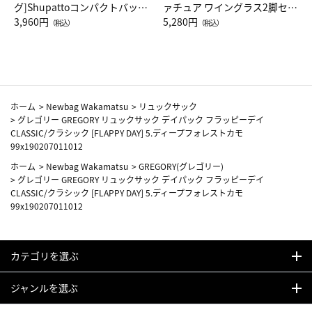
グ]Shupattoコンパクトバッグ
ァチュア ワイングラス2脚セッ
Drop JAL客室乗務員（LC）ス
3,960円
ト（レッドワイン）
5,280円
（税込）
（税込）
カーフ柄
ホーム
>
Newbag Wakamatsu
>
リュックサック
>
グレゴリー GREGORY リュックサック デイパック フラッピーデイ
CLASSIC/クラシック [FLAPPY DAY] 5.ディープフォレストカモ
99x190207011012
ホーム
>
Newbag Wakamatsu
>
GREGORY(グレゴリー)
>
グレゴリー GREGORY リュックサック デイパック フラッピーデイ
CLASSIC/クラシック [FLAPPY DAY] 5.ディープフォレストカモ
99x190207011012
カテゴリを選ぶ
ジャンルを選ぶ