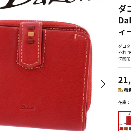
ダ
Da
ィー
ダコタ 
ゃれ 
ク開閉 
21
積算
在庫