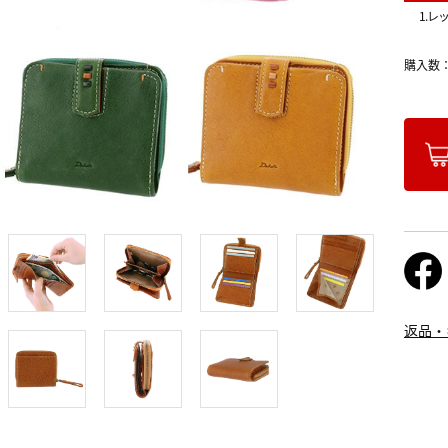
1.レ
購入数
返品・