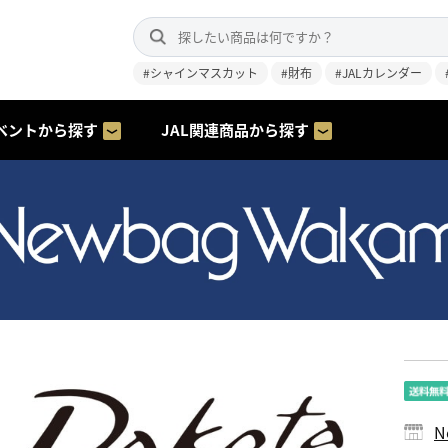
#シャインマスカット
#財布
#JALカレンダー
ベントから探す
JAL関連商品から探す
N