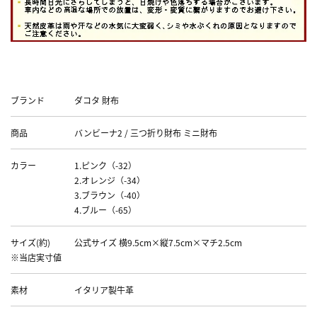
Data
ブランド
ダコタ 財布
商品
バンビーナ2 / 三つ折り財布 ミニ財布
カラー
1.ピンク（-32）
2.オレンジ（-34）
3.ブラウン（-40）
4.ブルー（-65）
サイズ(約)
公式サイズ 横9.5cm×縦7.5cm×マチ2.5cm
※当店実寸値
素材
イタリア製牛革