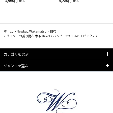
Drop JAL客室乗務員（LC）ス
3,960円
ト（レッドワイン）
5,280円
（税込）
（税込）
カーフ柄
ホーム
>
Newbag Wakamatsu
>
財布
>
ダコタ 三つ折り財布 本革 Dakota バンビーナ2 30841 1.ピンク -32
カテゴリを選ぶ
ジャンルを選ぶ