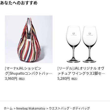
あなたへのおすすめ
[マーナxJALショッピン
[リーデル]JALオリジナル オヴ
グ]Shupattoコンパクトバッグ
ァチュア ワイングラス2脚セッ
Drop JAL客室乗務員（LC）ス
3,960円
ト（レッドワイン）
5,280円
（税込）
（税込）
カーフ柄
ホーム
>
Newbag Wakamatsu
>
ウエストバッグ・ボディバッグ