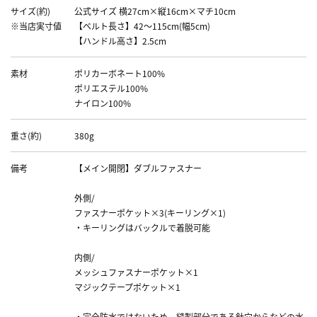
サイズ(約)
公式サイズ 横27cm×縦16cm×マチ10cm
※当店実寸値
【ベルト長さ】42～115cm(幅5cm)
【ハンドル高さ】2.5cm
素材
ポリカーボネート100%
ポリエステル100%
ナイロン100%
重さ(約)
380g
備考
【メイン開閉】ダブルファスナー
外側/
ファスナーポケット×3(キーリング×1)
・キーリングはバックルで着脱可能
内側/
メッシュファスナーポケット×1
マジックテープポケット×1
・完全防水ではないため、縫製部分である針穴からなどの水