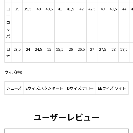
ヨ
39
39,5
40
40,5
41
41,5
42
42,5
43
43,5
44
4
ー
ロ
ッ
パ
日
23,5
24
24,5
25
25,5
26
26,5
27
27,5
28
28,5
本
ウィズ(幅)
シューズ
Eウィズ:スタンダード
Dウィズ:ナロー
EEウィズ:ワイド
ユーザーレビュー