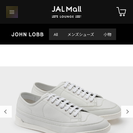
All
メンズシューズ
小物