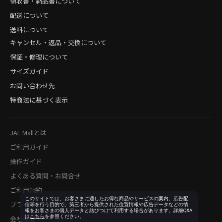
領収書・納品書について
配送について
送料について
キャンセル・返品・交換について
保証・修理について
サイズガイド
お問い合わせ先
特商法に基づく表示
JAL Mallとは
ご利用ガイド
操作ガイド
よくある質問・お問合せ
ご利用規約
このサイトでは、お客さまに適したお得な商品やサービスの案内、広告配
プライバシーポリシー
信等を行う目的で、第三者から提供された位置情報や広告データなどの情
報をお客さまの個人データと結びつけて利用する場合があります。詳細Q&A
は
こちら
を参照ください。
会社概要