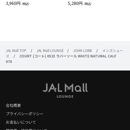
グ Drop JAL客室乗務員（LC）
3,960円
ト（レッドワイン）
5,280円
（税込）
（税込）
スカーフ柄
JAL Mall TOP
/
JAL Mall LOUNGE
/
JOHN LOBB
/
メンズシュー
ズ
/
COURT (コート) 0523 ラバーソール WHITE NATURAL CALF
070
会社概要
プライバシーポリシー
お支払いについて