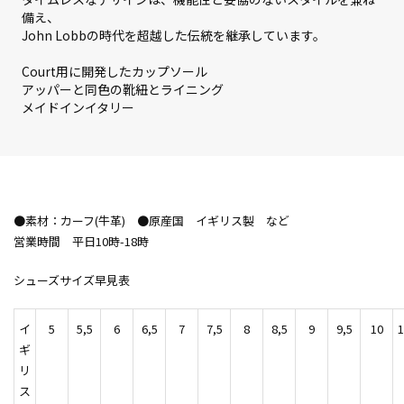
備え、
John Lobbの時代を超越した伝統を継承しています。
Court用に開発したカップソール
アッパーと同色の靴紐とライニング
メイドインイタリー
●素材：カーフ(牛革) ●原産国 イギリス製 など
営業時間 平日10時-18時
シューズサイズ早見表
イ
5
5,5
6
6,5
7
7,5
8
8,5
9
9,5
10
1
ギ
リ
ス