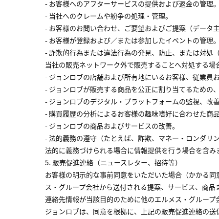
- お客様へのアフターサービスの提供および返金の管理
- 当社へのクレームや紛争の処理・管理。
- お客様のお問い合わせ、ご要望およびご提案（データ
- お客様が登録および／または参加したイベントの管理
- 詐欺的行為または違法行為の発見、防止、または対
当社の販売ネットワーク外で販売することへ対処する場
- ジョンロブの店舗および所有地にいるお客様、従業員
- ジョンロブが販売する商品を公正に割り当てるための
- ジョンロブのデジタル・プラットフォームの監視、改
- 購買履歴の分析によるお客様の趣味嗜好に合わせた商
- ジョンロブの商品およびサービスの改善。
- 法的義務の遵守（たとえば、詐欺、マネー・ロンダ
法的に義務づけられる場合に情報提供を行う場合を含み
5. 販売促進連絡（ニュースレター、招待等）
お客様の明示的な事前同意をいただいた場合（かかる同
ス・グループ会社から送付される提案、サービス、商品
連絡先情報が当該目的のために他のエルメス・グループ
ジョンロブは、同意を根拠に、上記の販売促進連絡の送