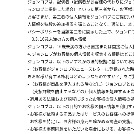
ジョンロブは、配偶者（配偶者がお客様の代わりにジョ
ョンロブに提供した場合）といった第三者から、お客様
お客さまが、第三者の個人情報をジョンロブにご提供い
人情報を特段の追加措置を講じることなく、適法に、本
バシーポリシーを当該第三者に開示した上で、ジョンロ
3.3. 16歳未満の方の個人情報
ジョンロブは、16歳未満の方から直接または間接に個
4. ジョンロブがお客様の個人情報を収集する根拠はど
ジョンロブは、以下のいずれかの法的根拠に基づいてお
- （お客様がジョンロブのニュースレターに登録された
きお客様が有する権利はどのようなものですか？」をご
- （お客様が商品を購入される時などに）ジョンロブと
- （支払詐欺を防止するなどの）個人情報を処理する
- 適用ある法律および規程に従ったお客様の個人情報の
ジョンロブは、以下の目的でお客様の個人情報を利用す
- お客様が依頼する商品またはサービスのお客様への提
- お客様を特定し、お客様の身元を確かめる調査の実施
- お客様の事前同意をいただいた場合における、お客様