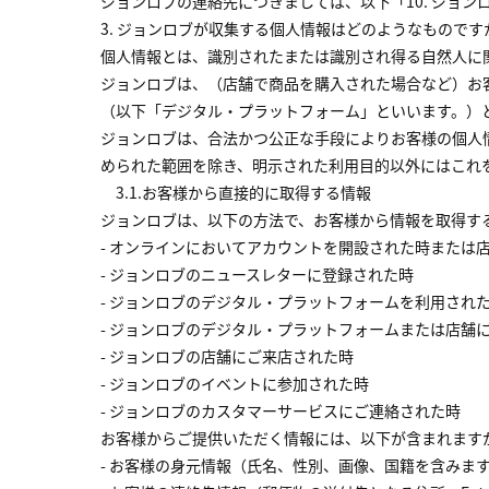
ジョンロブの連絡先につきましては、以下「10. ジョ
3. ジョンロブが収集する個人情報はどのようなもので
個人情報とは、識別されたまたは識別され得る自然人に
ジョンロブは、（店舗で商品を購入された場合など）お
（以下「デジタル・プラットフォーム」といいます。）
ジョンロブは、合法かつ公正な手段によりお客様の個人
められた範囲を除き、明示された利用目的以外にはこれ
3.1.お客様から直接的に取得する情報
ジョンロブは、以下の方法で、お客様から情報を取得す
- オンラインにおいてアカウントを開設された時または
- ジョンロブのニュースレターに登録された時
- ジョンロブのデジタル・プラットフォームを利用され
- ジョンロブのデジタル・プラットフォームまたは店舗
- ジョンロブの店舗にご来店された時
- ジョンロブのイベントに参加された時
- ジョンロブのカスタマーサービスにご連絡された時
お客様からご提供いただく情報には、以下が含まれます
- お客様の身元情報（氏名、性別、画像、国籍を含みま