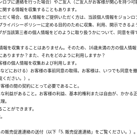
ンロブに連絡を行った場合）やご友人（ご友人がお客様が関心を持つ可
に関する情報を収集することもあります。
ただく場合、個人情報をご提供いただく方は、当該個人情報をジョンロ
プライバシーポリシーに定める目的のために収集、利用、開示できるよ
ブが当該第三者の個人情報をどのように取り扱うかについて、同意を得
人情報を収集することはありません。そのため、16歳未満の方の個人情
こにありますか？また、それをどのように利用しますか？
客様の個人情報を収集および利用します。
時などにおける）お客様の事前同意の取得。お客様は、いつでも同意を撤
覧ください。）。
お客様の間の契約にとって必要であること。
正当な利益があること。お客様の利益、基本的権利または自由が、かかる
処理。
ることができます。
供。
。
への販売促進連絡の送付（以下「5. 販売促進連絡」をご覧ください。）