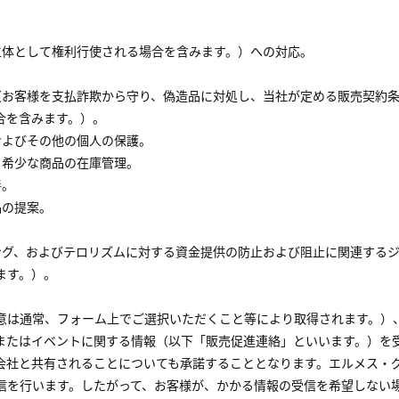
。
主体として権利行使される場合を含みます。）への対応。
。
処（お客様を支払詐欺から守り、偽造品に対処し、当社が定める販売契約
合を含みます。）。
およびその他の個人の保護。
、希少な商品の在庫管理。
善。
品の提案。
リング、およびテロリズムに対する資金提供の防止および阻止に関連する
ます。）。
意は通常、フォーム上でご選択いただくこと等により取得されます。）
またはイベントに関する情報（以下「販売促進連絡」といいます。）を
会社と共有されることについても承諾することとなります。エルメス・
信を行います。したがって、お客様が、かかる情報の受信を希望しない