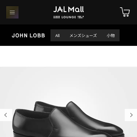
All
メンズシューズ
小物