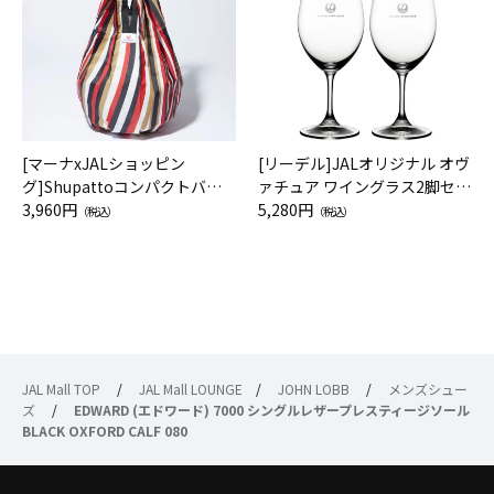
[マーナxJALショッピン
[リーデル]JALオリジナル オヴ
グ]Shupattoコンパクトバッ
ァチュア ワイングラス2脚セッ
グ Drop JAL客室乗務員（LC）
3,960円
ト（レッドワイン）
5,280円
（税込）
（税込）
スカーフ柄
JAL Mall TOP
/
JAL Mall LOUNGE
/
JOHN LOBB
/
メンズシュー
ズ
/
EDWARD (エドワード) 7000 シングルレザープレスティージソール
BLACK OXFORD CALF 080