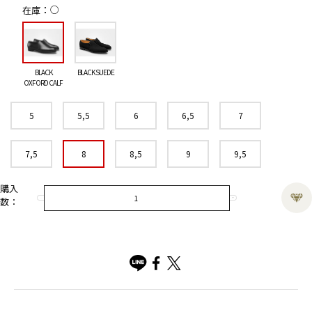
○
在庫
BLACK
BLACK SUEDE
OXFORD CALF
5
5,5
6
6,5
7
7,5
8
8,5
9
9,5
購入
数：