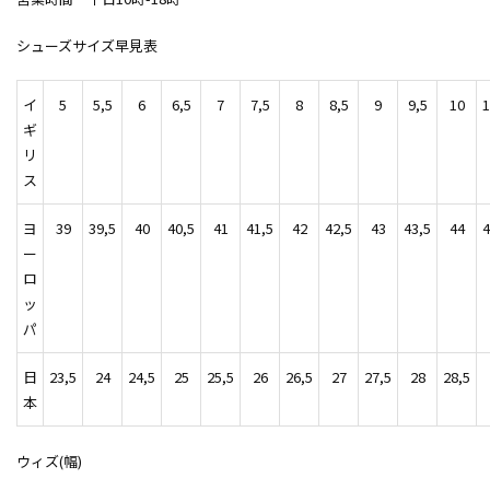
シューズサイズ早見表
イ
5
5,5
6
6,5
7
7,5
8
8,5
9
9,5
10
1
ギ
リ
ス
ヨ
39
39,5
40
40,5
41
41,5
42
42,5
43
43,5
44
4
ー
ロ
ッ
パ
日
23,5
24
24,5
25
25,5
26
26,5
27
27,5
28
28,5
本
ウィズ(幅)