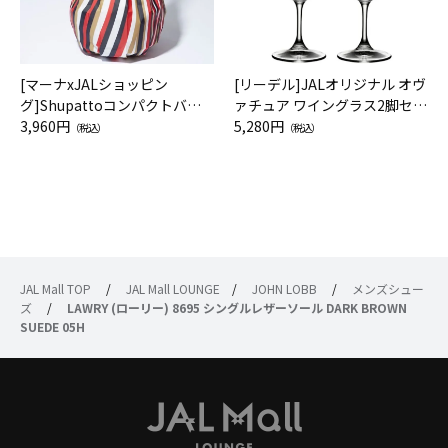
[マーナxJALショッピン
[リーデル]JALオリジナル オヴ
グ]Shupattoコンパクトバッ
ァチュア ワイングラス2脚セッ
グ Drop JAL客室乗務員（LC）
3,960円
ト（レッドワイン）
5,280円
（税込）
（税込）
スカーフ柄
JAL Mall TOP
/
JAL Mall LOUNGE
/
JOHN LOBB
/
メンズシュー
ズ
/
LAWRY (ローリー) 8695 シングルレザーソール DARK BROWN
SUEDE 05H