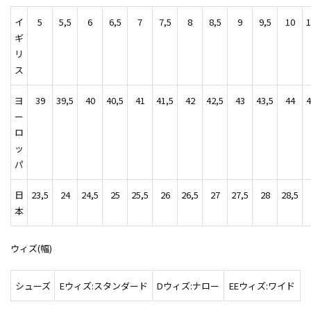
イ
5
5,5
6
6,5
7
7,5
8
8,5
9
9,5
10
1
ギ
リ
ス
ヨ
39
39,5
40
40,5
41
41,5
42
42,5
43
43,5
44
4
ー
ロ
ッ
パ
日
23,5
24
24,5
25
25,5
26
26,5
27
27,5
28
28,5
本
ウィズ(幅)
シューズ
Eウィズ:スタンダード
Dウィズ:ナロー
EEウィズ:ワイド