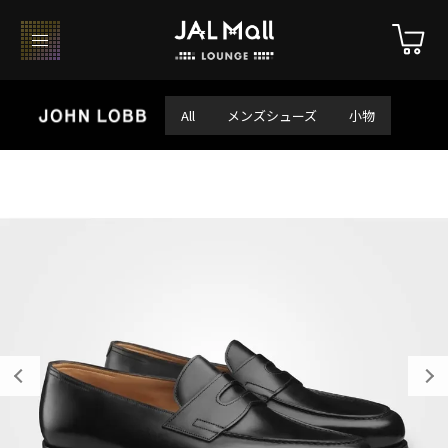
All
メンズシューズ
小物