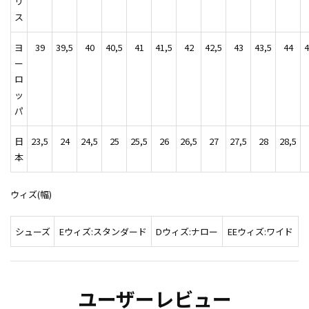
リ
ス
ヨ
39
39,5
40
40,5
41
41,5
42
42,5
43
43,5
44
4
ー
ロ
ッ
パ
日
23,5
24
24,5
25
25,5
26
26,5
27
27,5
28
28,5
本
ウィズ(幅)
シューズ
Eウィズ:スタンダード
Dウィズ:ナロー
EEウィズ:ワイド
ユーザーレビュー