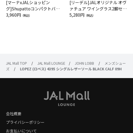
[マーナxJALショッピン
[リーデル]JALオリジナル オヴ
グ]Shupattoコンパクトバッ
ァチュア ワイングラス2脚セッ
グ Drop JAL客室乗務員（LC）
3,960円
ト（レッドワイン）
5,280円
（税込）
（税込）
スカーフ柄
JAL Mall TOP
/
JAL Mall LOUNGE
/
JOHN LOBB
/
メンズシュー
ズ
/
LOPEZ (ロペス) 4395 シングルレザーソール BLACK CALF 09H
会社概要
プライバシーポリシー
お支払いについて