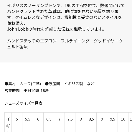
イギリスのノーザンプトンで、190の工程を経て、数週間かけて
ハンドクラフトされた革靴は、他に類を見ない品質を誇りま
す。タイムレスなデザインは、機能性と妥協のないスタイルを
兼ね備え、
John Lobbの時代を超越した伝統を継承しています。
ハンドステッチのエプロン フルライニング グッドイヤーウ
ェルト製法
●素材：カーフ(牛革) ●原産国 イギリス製 など
営業時間 平日10時-18時
シューズサイズ早見表
イ
5
5,5
6
6,5
7
7,5
8
8,5
9
9,5
10
1
ギ