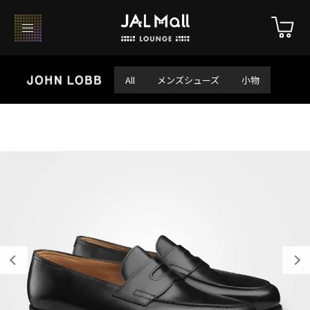
All
メンズシューズ
小物