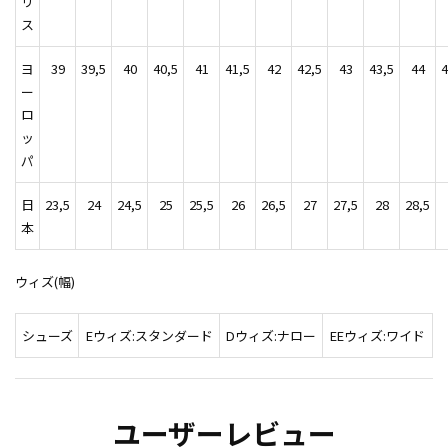
リ
ス
ヨ
39
39,5
40
40,5
41
41,5
42
42,5
43
43,5
44
4
ー
ロ
ッ
パ
日
23,5
24
24,5
25
25,5
26
26,5
27
27,5
28
28,5
本
ウィズ(幅)
シューズ
Eウィズ:スタンダード
Dウィズ:ナロー
EEウィズ:ワイド
ユーザーレビュー