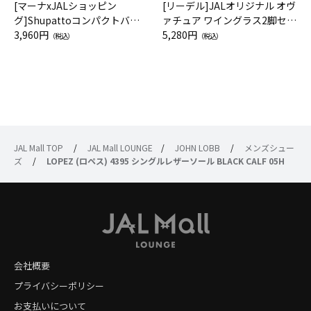
[マーナxJALショッピン
[リーデル]JALオリジナル オヴ
グ]Shupattoコンパクトバッ
ァチュア ワイングラス2脚セッ
グ Drop JAL客室乗務員（LC）
3,960円
ト（レッドワイン）
5,280円
（税込）
（税込）
スカーフ柄
JAL Mall TOP
/
JAL Mall LOUNGE
/
JOHN LOBB
/
メンズシュー
ズ
/
LOPEZ (ロペス) 4395 シングルレザーソール BLACK CALF 05H
会社概要
プライバシーポリシー
お支払いについて