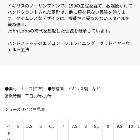
イギリスのノーザンプトンで、190の工程を経て、数週間かけて
ハンドクラフトされた革靴は、他に類を見ない品質を誇りま
す。タイムレスなデザインは、機能性と妥協のないスタイルを
兼ね備え、
John Lobbの時代を超越した伝統を継承しています。
ハンドステッチのエプロン フルライニング グッドイヤーウ
ェルト製法
●素材：カーフ(牛革) ●原産国 イギリス製 など
営業時間 平日10時-18時
シューズサイズ早見表
イ
5
5,5
6
6,5
7
7,5
8
8,5
9
9,5
10
1
ギ