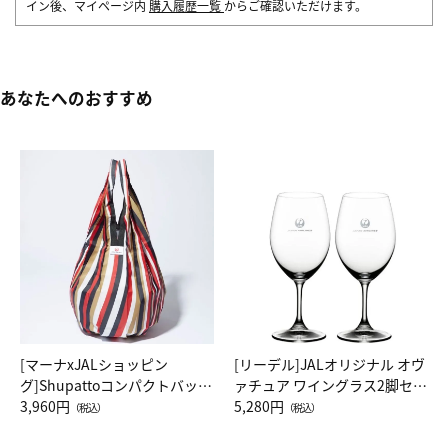
イン後、マイページ内
購入履歴一覧
からご確認いただけます。
あなたへのおすすめ
[マーナxJALショッピン
[リーデル]JALオリジナル オヴ
グ]Shupattoコンパクトバッグ
ァチュア ワイングラス2脚セッ
Drop JAL客室乗務員（LC）ス
3,960円
ト（レッドワイン）
5,280円
（税込）
（税込）
カーフ柄