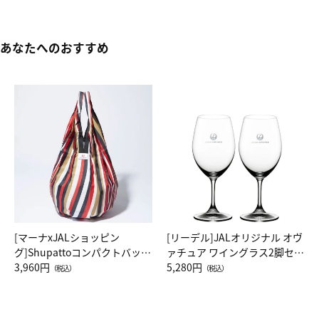
あなたへのおすすめ
[マーナxJALショッピン
[リーデル]JALオリジナル オヴ
グ]Shupattoコンパクトバッグ
ァチュア ワイングラス2脚セッ
Drop JAL客室乗務員（LC）ス
3,960円
ト（レッドワイン）
5,280円
（税込）
（税込）
カーフ柄